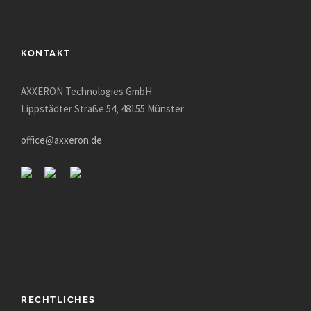
m
p
t
KONTAKT
y
.
AXXERON Technologies GmbH
Lippstädter Straße 54, 48155 Münster
office@axxeron.de
RECHTLICHES