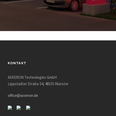
i
e
l
d
e
m
p
t
y
.
KONTAKT
AXXERON Technologies GmbH
Lippstädter Straße 54, 48155 Münster
office@axxeron.de