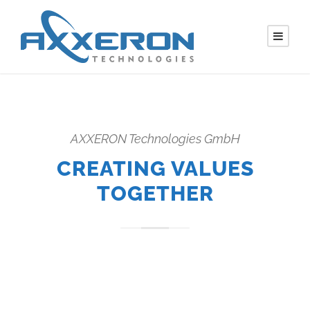
AXXERON Technologies GmbH
CREATING VALUES
TOGETHER
Wir sind
Produktentwickler
,
Lösungsanbieter
,
Hersteller
und
Servicepartner
für international