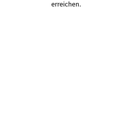
erreichen.
Unsere
Umwelt