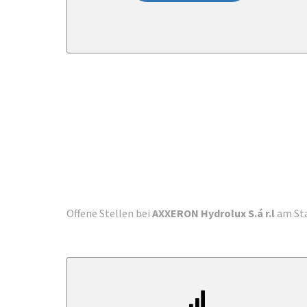
Offene Stellen bei
AXXERON Hydrolux S.á r.l
am St